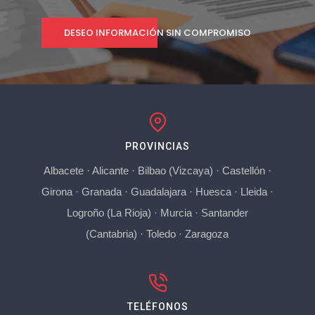
DESEO INFORMACIÓN SIN COMPROMISO
PROVINCIAS
Albacete
·
Alicante
·
Bilbao (Vizcaya)
·
Castellón
·
Girona
·
Granada
·
Guadalajara
·
Huesca
·
Lleida
·
Logroño (La Rioja)
·
Murcia
·
Santander
(Cantabria)
·
Toledo
·
Zaragoza
TELÉFONOS