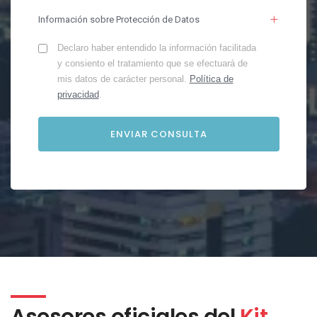
Información sobre Protección de Datos
Declaro haber entendido la información facilitada
y consiento el tratamiento que se efectuará de
mis datos de carácter personal.
Política de
privacidad
.
Asesores oficiales del
Kit