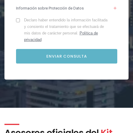
Información sobre Protección de Datos
Declaro haber entendido la información facilitada
y consiento el tratamiento que se efectuará de
mis datos de carácter personal.
Política de
privacidad
.
Asesores oficiales del
Kit