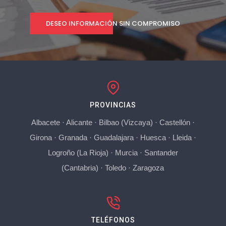
DESEO INFORMACIÓN SIN COMPROMISO
PROVINCIAS
Albacete
·
Alicante
·
Bilbao (Vizcaya)
·
Castellón
·
Girona
·
Granada
·
Guadalajara
·
Huesca
·
Lleida
·
Logroño (La Rioja)
·
Murcia
·
Santander
(Cantabria)
·
Toledo
·
Zaragoza
TELÉFONOS