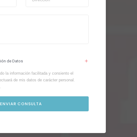
ción de Datos
o la información facilitada y consiento el
ectuará de mis datos de carácter personal.
.