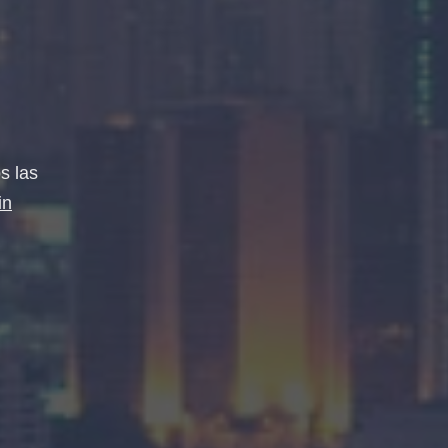
s las
in