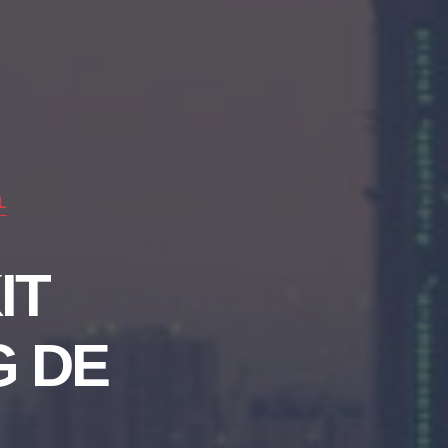
L
IT
G DE