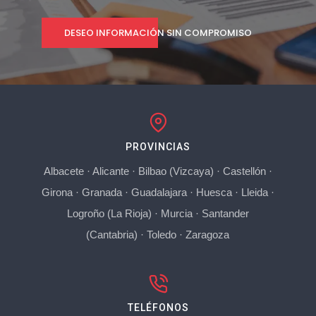
DESEO INFORMACIÓN SIN COMPROMISO
PROVINCIAS
Albacete
·
Alicante
·
Bilbao (Vizcaya)
·
Castellón
·
Girona
·
Granada
·
Guadalajara
·
Huesca
·
Lleida
·
Logroño (La Rioja)
·
Murcia
·
Santander
(Cantabria)
·
Toledo
·
Zaragoza
TELÉFONOS