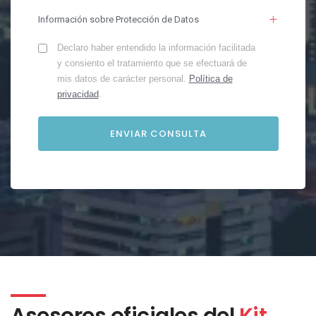
Información sobre Protección de Datos
Declaro haber entendido la información facilitada
y consiento el tratamiento que se efectuará de
mis datos de carácter personal.
Política de
privacidad
.
Asesores oficiales del
Kit