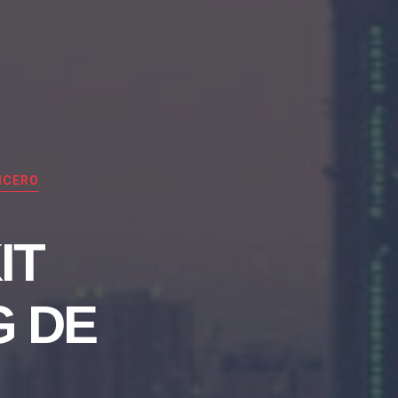
ICERO
IT
G DE