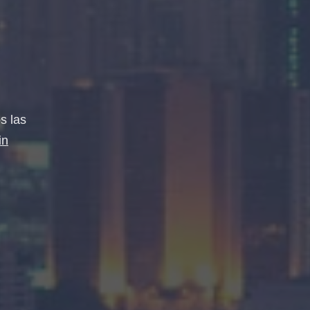
s las
in