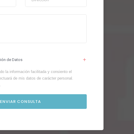
ción de Datos
o la información facilitada y consiento el
ectuará de mis datos de carácter personal.
.