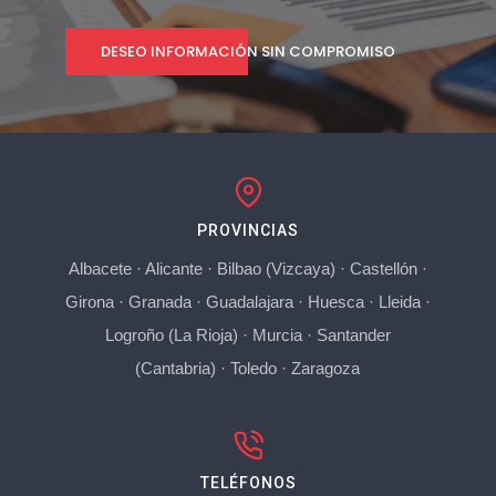
DESEO INFORMACIÓN SIN COMPROMISO
PROVINCIAS
Albacete
·
Alicante
·
Bilbao (Vizcaya)
·
Castellón
·
Girona
·
Granada
·
Guadalajara
·
Huesca
·
Lleida
·
Logroño (La Rioja)
·
Murcia
·
Santander
(Cantabria)
·
Toledo
·
Zaragoza
TELÉFONOS