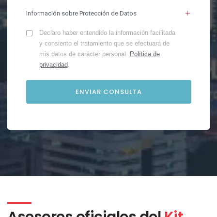
Información sobre Protección de Datos
Declaro haber entendido la información facilitada
y consiento el tratamiento que se efectuará de
mis datos de carácter personal.
Política de
privacidad
.
Asesores oficiales del
Kit