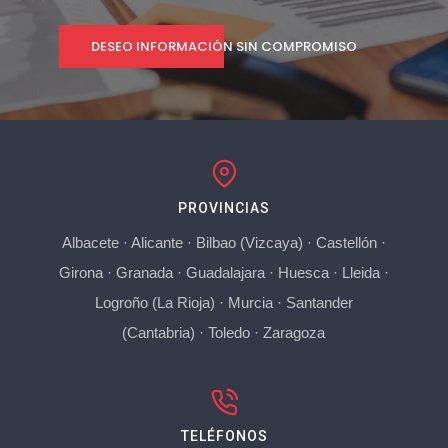
DESEO INFORMACIÓN SIN COMPROMISO
PROVINCIAS
Albacete
·
Alicante
·
Bilbao (Vizcaya)
·
Castellón
·
Girona
·
Granada
·
Guadalajara
·
Huesca
·
Lleida
·
Logroño (La Rioja)
·
Murcia
·
Santander
(Cantabria)
·
Toledo
·
Zaragoza
TELÉFONOS