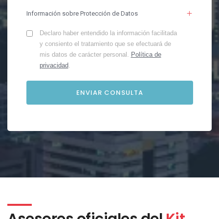
Información sobre Protección de Datos
Declaro haber entendido la información facilitada
y consiento el tratamiento que se efectuará de
mis datos de carácter personal.
Política de
privacidad
.
Asesores oficiales del
Kit