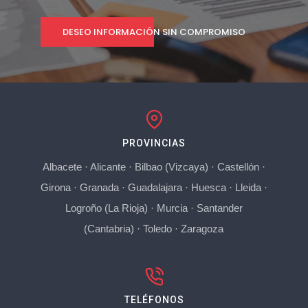
DESEO INFORMACIÓN SIN COMPROMISO
PROVINCIAS
Albacete
·
Alicante
·
Bilbao (Vizcaya)
·
Castellón
·
Girona
·
Granada
·
Guadalajara
·
Huesca
·
Lleida
·
Logroño (La Rioja)
·
Murcia
·
Santander
(Cantabria)
·
Toledo
·
Zaragoza
TELÉFONOS