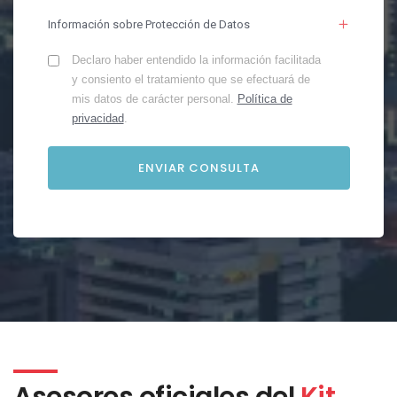
Información sobre Protección de Datos
Declaro haber entendido la información facilitada
y consiento el tratamiento que se efectuará de
mis datos de carácter personal.
Política de
privacidad
.
Asesores oficiales del
Kit