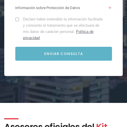
Información sobre Protección de Datos
Declaro haber entendido la información facilitada
y consiento el tratamiento que se efectuará de
mis datos de carácter personal.
Política de
privacidad
.
Asesores oficiales del
Kit