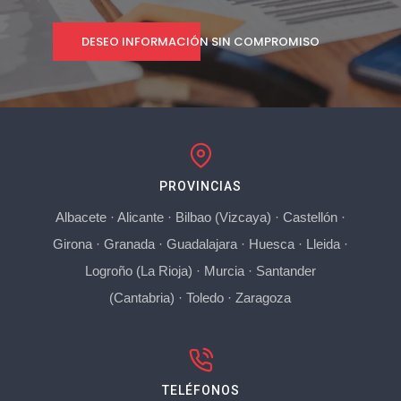
DESEO INFORMACIÓN SIN COMPROMISO
PROVINCIAS
Albacete
·
Alicante
·
Bilbao (Vizcaya)
·
Castellón
·
Girona
·
Granada
·
Guadalajara
·
Huesca
·
Lleida
·
Logroño (La Rioja)
·
Murcia
·
Santander
(Cantabria)
·
Toledo
·
Zaragoza
TELÉFONOS