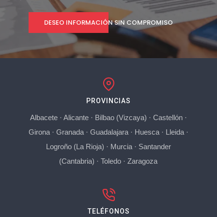
DESEO INFORMACIÓN SIN COMPROMISO
PROVINCIAS
Albacete
·
Alicante
·
Bilbao (Vizcaya)
·
Castellón
·
Girona
·
Granada
·
Guadalajara
·
Huesca
·
Lleida
·
Logroño (La Rioja)
·
Murcia
·
Santander
(Cantabria)
·
Toledo
·
Zaragoza
TELÉFONOS