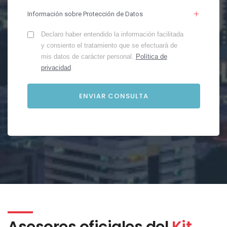
Información sobre Protección de Datos
Declaro haber entendido la información facilitada
y consiento el tratamiento que se efectuará de
mis datos de carácter personal.
Política de
privacidad
.
Asesores oficiales del
Kit