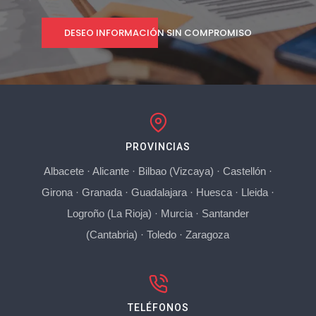
DESEO INFORMACIÓN SIN COMPROMISO
PROVINCIAS
Albacete
·
Alicante
·
Bilbao (Vizcaya)
·
Castellón
·
Girona
·
Granada
·
Guadalajara
·
Huesca
·
Lleida
·
Logroño (La Rioja)
·
Murcia
·
Santander
(Cantabria)
·
Toledo
·
Zaragoza
TELÉFONOS