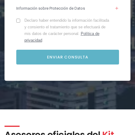
Información sobre Protección de Datos
Declaro haber entendido la información facilitada
y consiento el tratamiento que se efectuará de
mis datos de carácter personal.
Política de
privacidad
.
Asesores oficiales del
Kit