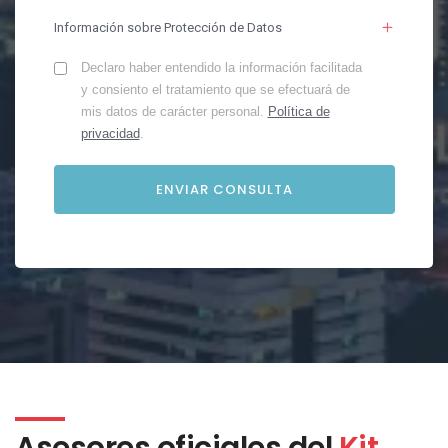
Información sobre Protección de Datos
Declaro haber entendido la información facilitada
y consiento el tratamiento que se efectuará de
mis datos de carácter personal.
Política de
privacidad
.
Asesores oficiales del
Kit