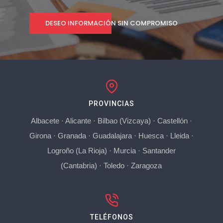
DESEO INFORMACIÓN SIN COMPROMISO
PROVINCIAS
Albacete
·
Alicante
·
Bilbao (Vizcaya)
·
Castellón
·
Girona
·
Granada
·
Guadalajara
·
Huesca
·
Lleida
·
Logroño (La Rioja)
·
Murcia
·
Santander
(Cantabria)
·
Toledo
·
Zaragoza
TELÉFONOS