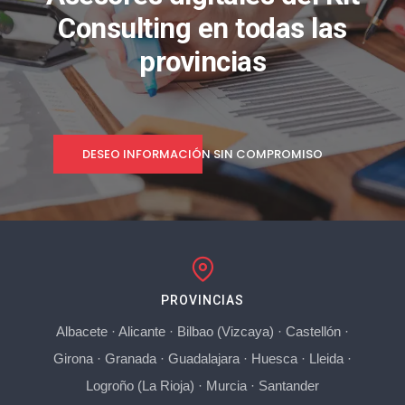
Consulting en todas las
provincias
DESEO INFORMACIÓN SIN COMPROMISO
PROVINCIAS
Albacete
·
Alicante
·
Bilbao (Vizcaya)
·
Castellón
·
Girona
·
Granada
·
Guadalajara
·
Huesca
·
Lleida
·
Logroño (La Rioja)
·
Murcia
·
Santander