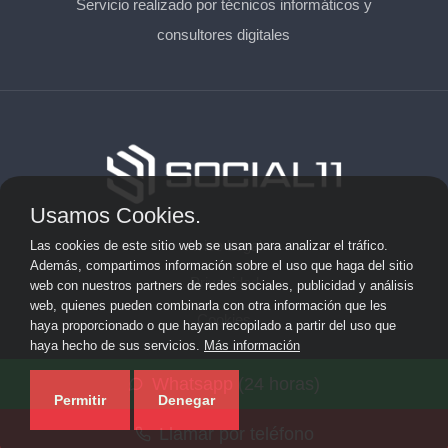
Servicio realizado por técnicos informáticos y
consultores digitales
Usamos Cookies.
Aviso Legal
Las cookies de este sitio web se usan para analizar el tráfico.
Además, compartimos información sobre el uso que haga del sitio
Privacidad
web con nuestros partners de redes sociales, publicidad y análisis
web, quienes pueden combinarla con otra información que les
Cookies
haya proporcionado o que hayan recopilado a partir del uso que
haya hecho de sus servicios.
Más información
© 2026 solicitarkit.consulting · Web de asesores del Kit
Whatsapp (24 horas)
Consulting en su provincia ·
Mapa del sitio
Permitir
Denegar
Llamar por teléfono