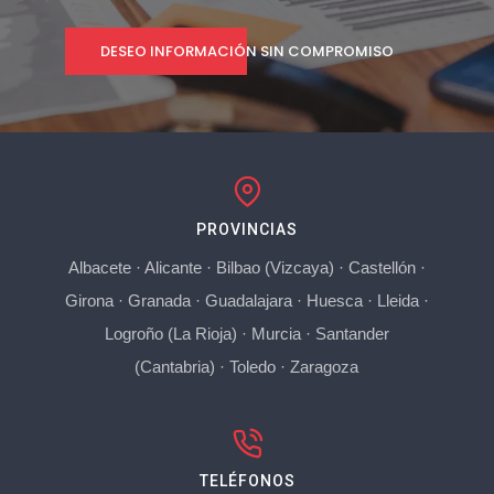
DESEO INFORMACIÓN SIN COMPROMISO
PROVINCIAS
Albacete
·
Alicante
·
Bilbao (Vizcaya)
·
Castellón
·
Girona
·
Granada
·
Guadalajara
·
Huesca
·
Lleida
·
Logroño (La Rioja)
·
Murcia
·
Santander
(Cantabria)
·
Toledo
·
Zaragoza
TELÉFONOS