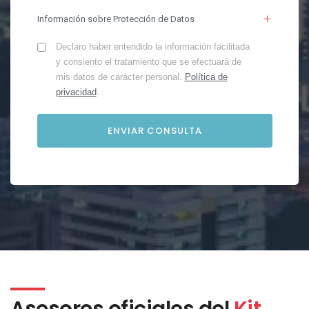
Información sobre Protección de Datos
Declaro haber entendido la información facilitada
y consiento el tratamiento que se efectuará de
mis datos de carácter personal.
Política de
privacidad
.
Asesores oficiales del
Kit