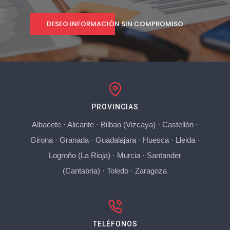
DESEO INFORMACIÓN SIN COMPROMISO
PROVINCIAS
Albacete
·
Alicante
·
Bilbao (Vizcaya)
·
Castellón
·
Girona
·
Granada
·
Guadalajara
·
Huesca
·
Lleida
·
Logroño (La Rioja)
·
Murcia
·
Santander
(Cantabria)
·
Toledo
·
Zaragoza
TELÉFONOS