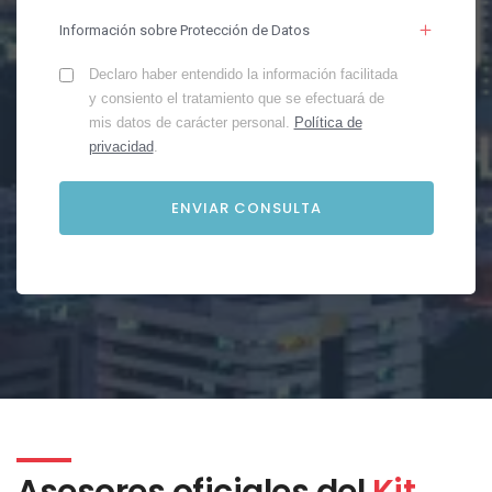
Información sobre Protección de Datos
Declaro haber entendido la información facilitada
y consiento el tratamiento que se efectuará de
mis datos de carácter personal.
Política de
privacidad
.
Asesores oficiales del
Kit