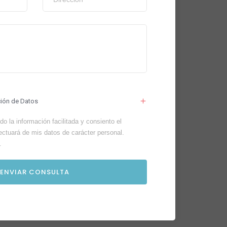
ción de Datos
o la información facilitada y consiento el
ectuará de mis datos de carácter personal.
.