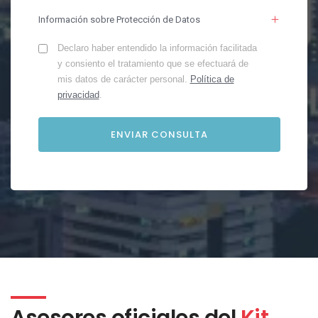
Información sobre Protección de Datos
Declaro haber entendido la información facilitada
y consiento el tratamiento que se efectuará de
mis datos de carácter personal.
Política de
privacidad
.
Asesores oficiales del
Kit