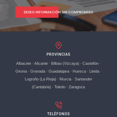
DESEO INFORMACIÓN SIN COMPROMISO
PROVINCIAS
Albacete
·
Alicante
·
Bilbao (Vizcaya)
·
Castellón
·
Girona
·
Granada
·
Guadalajara
·
Huesca
·
Lleida
·
Logroño (La Rioja)
·
Murcia
·
Santander
(Cantabria)
·
Toledo
·
Zaragoza
TELÉFONOS