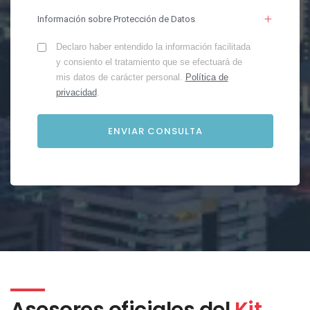
Información sobre Protección de Datos
Declaro haber entendido la información facilitada
y consiento el tratamiento que se efectuará de
mis datos de carácter personal.
Política de
privacidad
.
Asesores oficiales del
Kit