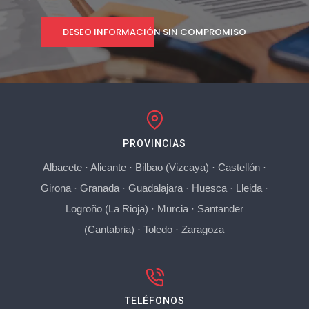
DESEO INFORMACIÓN SIN COMPROMISO
PROVINCIAS
Albacete
·
Alicante
·
Bilbao (Vizcaya)
·
Castellón
·
Girona
·
Granada
·
Guadalajara
·
Huesca
·
Lleida
·
Logroño (La Rioja)
·
Murcia
·
Santander
(Cantabria)
·
Toledo
·
Zaragoza
TELÉFONOS