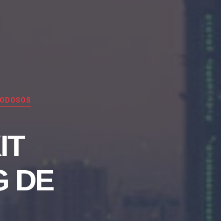
TODOSOS
IT
G DE