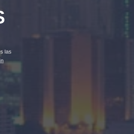
S
s las
in