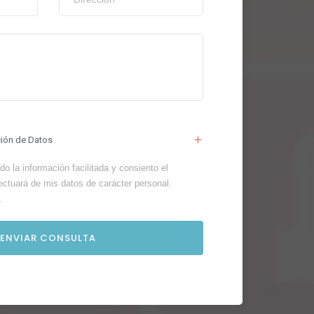
ción de Datos
o la información facilitada y consiento el
ectuará de mis datos de carácter personal.
.