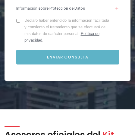
Información sobre Protección de Datos
Declaro haber entendido la información facilitada
y consiento el tratamiento que se efectuará de
mis datos de carácter personal.
Política de
privacidad
.
Asesores oficiales del
Kit