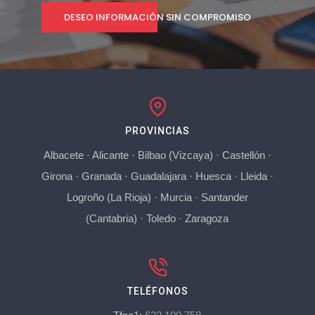
DESEO INFORMACIÓN SIN COMPROMISO
PROVINCIAS
Albacete
·
Alicante
·
Bilbao (Vizcaya)
·
Castellón
·
Girona
·
Granada
·
Guadalajara
·
Huesca
·
Lleida
·
Logroño (La Rioja)
·
Murcia
·
Santander
(Cantabria)
·
Toledo
·
Zaragoza
TELÉFONOS