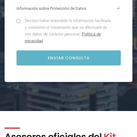
Información sobre Protección de Datos
Declaro haber entendido la información facilitada
y consiento el tratamiento que se efectuará de
mis datos de carácter personal.
Política de
privacidad
.
Asesores oficiales del
Kit