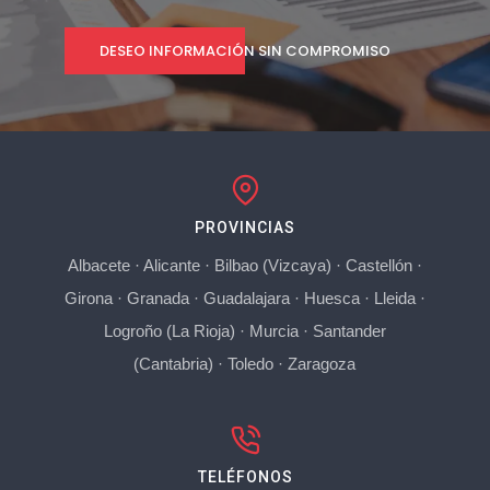
DESEO INFORMACIÓN SIN COMPROMISO
PROVINCIAS
Albacete
·
Alicante
·
Bilbao (Vizcaya)
·
Castellón
·
Girona
·
Granada
·
Guadalajara
·
Huesca
·
Lleida
·
Logroño (La Rioja)
·
Murcia
·
Santander
(Cantabria)
·
Toledo
·
Zaragoza
TELÉFONOS