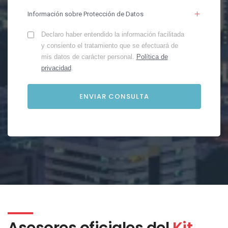
Información sobre Protección de Datos
Declaro haber entendido la información facilitada
y consiento el tratamiento que se efectuará de
mis datos de carácter personal.
Política de
privacidad
.
Asesores oficiales del
Kit