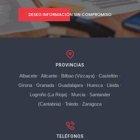
DESEO INFORMACIÓN SIN COMPROMISO
PROVINCIAS
Albacete
·
Alicante
·
Bilbao (Vizcaya)
·
Castellón
·
Girona
·
Granada
·
Guadalajara
·
Huesca
·
Lleida
·
Logroño (La Rioja)
·
Murcia
·
Santander
(Cantabria)
·
Toledo
·
Zaragoza
TELÉFONOS