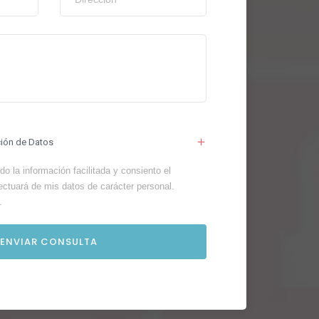
ción de Datos
o la información facilitada y consiento el
ectuará de mis datos de carácter personal.
.