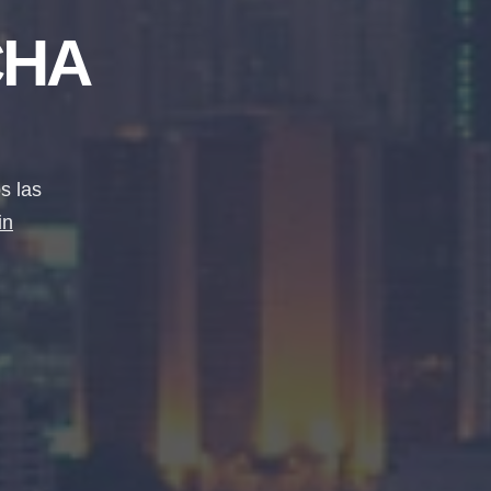
CHA
s las
in