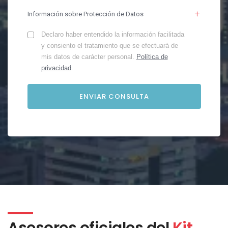
Información sobre Protección de Datos
Declaro haber entendido la información facilitada
y consiento el tratamiento que se efectuará de
mis datos de carácter personal.
Política de
privacidad
.
Asesores oficiales del
Kit