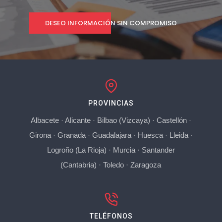
DESEO INFORMACIÓN SIN COMPROMISO
PROVINCIAS
Albacete
·
Alicante
·
Bilbao (Vizcaya)
·
Castellón
·
Girona
·
Granada
·
Guadalajara
·
Huesca
·
Lleida
·
Logroño (La Rioja)
·
Murcia
·
Santander
(Cantabria)
·
Toledo
·
Zaragoza
TELÉFONOS