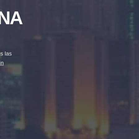
NA
s las
in