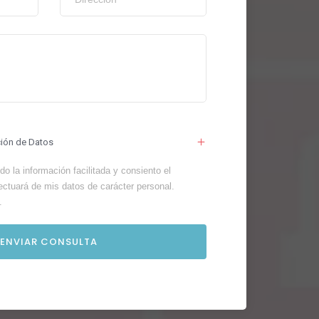
ción de Datos
o la información facilitada y consiento el
ectuará de mis datos de carácter personal.
.