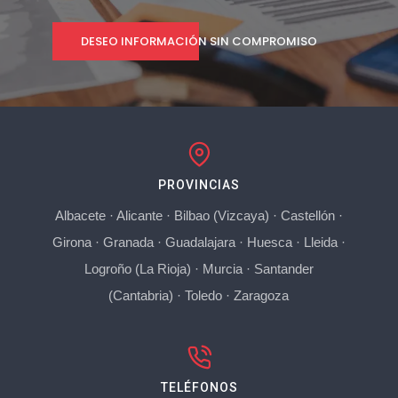
DESEO INFORMACIÓN SIN COMPROMISO
PROVINCIAS
Albacete
·
Alicante
·
Bilbao (Vizcaya)
·
Castellón
·
Girona
·
Granada
·
Guadalajara
·
Huesca
·
Lleida
·
Logroño (La Rioja)
·
Murcia
·
Santander
(Cantabria)
·
Toledo
·
Zaragoza
TELÉFONOS