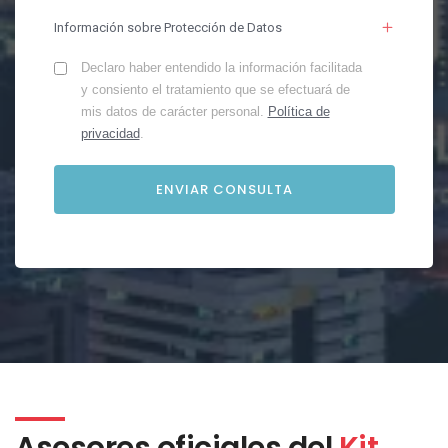
Información sobre Protección de Datos
Declaro haber entendido la información facilitada
y consiento el tratamiento que se efectuará de
mis datos de carácter personal.
Política de
privacidad
.
Asesores oficiales del
Kit