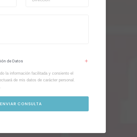
ción de Datos
o la información facilitada y consiento el
ectuará de mis datos de carácter personal.
.