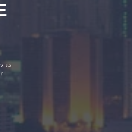
E
s las
in