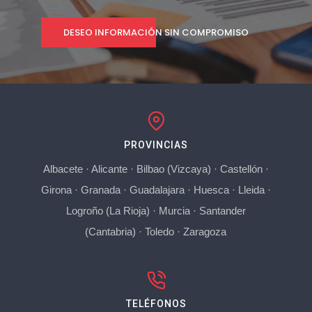
DESEO INFORMACIÓN SIN COMPROMISO
PROVINCIAS
Albacete
·
Alicante
·
Bilbao (Vizcaya)
·
Castellón
·
Girona
·
Granada
·
Guadalajara
·
Huesca
·
Lleida
·
Logroño (La Rioja)
·
Murcia
·
Santander
(Cantabria)
·
Toledo
·
Zaragoza
TELÉFONOS