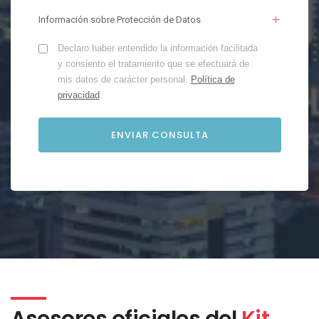
Información sobre Protección de Datos
Declaro haber entendido la información facilitada
y consiento el tratamiento que se efectuará de
mis datos de carácter personal.
Política de
privacidad
.
Asesores oficiales del
Kit