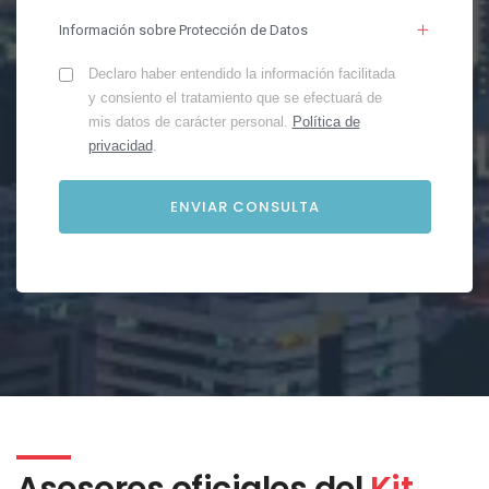
Información sobre Protección de Datos
Declaro haber entendido la información facilitada
y consiento el tratamiento que se efectuará de
mis datos de carácter personal.
Política de
privacidad
.
Asesores oficiales del
Kit