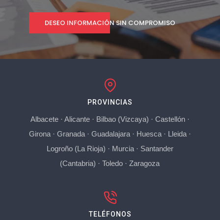
DESEO INFORMACIÓN SIN COMPROMISO
PROVINCIAS
Albacete
·
Alicante
·
Bilbao (Vizcaya)
·
Castellón
·
Girona
·
Granada
·
Guadalajara
·
Huesca
·
Lleida
·
Logroño (La Rioja)
·
Murcia
·
Santander
(Cantabria)
·
Toledo
·
Zaragoza
TELÉFONOS