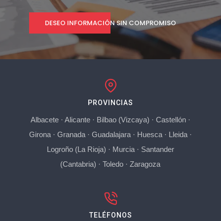
DESEO INFORMACIÓN SIN COMPROMISO
PROVINCIAS
Albacete
·
Alicante
·
Bilbao (Vizcaya)
·
Castellón
·
Girona
·
Granada
·
Guadalajara
·
Huesca
·
Lleida
·
Logroño (La Rioja)
·
Murcia
·
Santander
(Cantabria)
·
Toledo
·
Zaragoza
TELÉFONOS