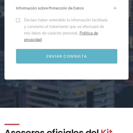
Información sobre Protección de Datos
Declaro haber entendido la información facilitada
y consiento el tratamiento que se efectuará de
mis datos de carácter personal.
Política de
privacidad
.
Asesores oficiales del
Kit