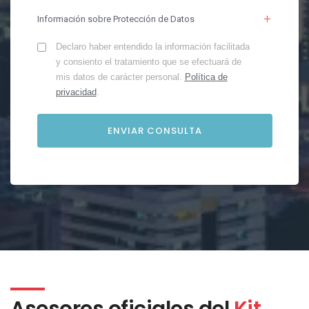
Información sobre Protección de Datos
Declaro haber entendido la información facilitada
y consiento el tratamiento que se efectuará de
mis datos de carácter personal.
Política de
privacidad
.
Asesores oficiales del
Kit