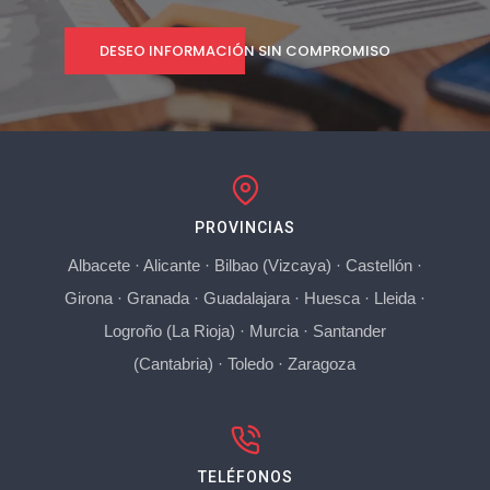
DESEO INFORMACIÓN SIN COMPROMISO
PROVINCIAS
Albacete
·
Alicante
·
Bilbao (Vizcaya)
·
Castellón
·
Girona
·
Granada
·
Guadalajara
·
Huesca
·
Lleida
·
Logroño (La Rioja)
·
Murcia
·
Santander
(Cantabria)
·
Toledo
·
Zaragoza
TELÉFONOS