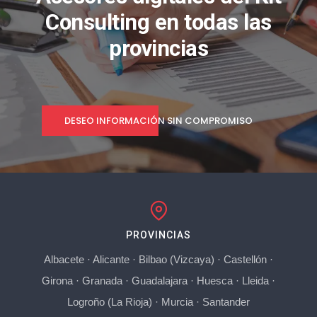
Consulting en todas las
provincias
DESEO INFORMACIÓN SIN COMPROMISO
PROVINCIAS
Albacete
·
Alicante
·
Bilbao (Vizcaya)
·
Castellón
·
Girona
·
Granada
·
Guadalajara
·
Huesca
·
Lleida
·
Logroño (La Rioja)
·
Murcia
·
Santander