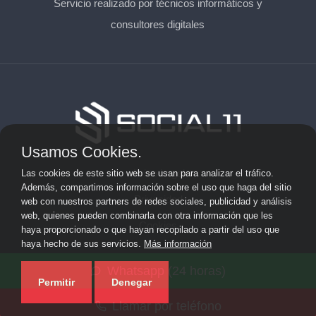
Servicio realizado por técnicos informáticos y
consultores digitales
Usamos Cookies.
Aviso Legal
Las cookies de este sitio web se usan para analizar el tráfico.
Además, compartimos información sobre el uso que haga del sitio
Privacidad
web con nuestros partners de redes sociales, publicidad y análisis
web, quienes pueden combinarla con otra información que les
Cookies
haya proporcionado o que hayan recopilado a partir del uso que
haya hecho de sus servicios.
Más información
© 2026 solicitarkit.consulting · Web de asesores del Kit
Whatsapp (24 horas)
Consulting en su provincia ·
Mapa del sitio
Permitir
Denegar
Llamar por teléfono