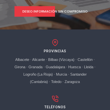
DESEO INFORMACIÓN SIN COMPROMISO
PROVINCIAS
Albacete
·
Alicante
·
Bilbao (Vizcaya)
·
Castellón
·
Girona
·
Granada
·
Guadalajara
·
Huesca
·
Lleida
·
Logroño (La Rioja)
·
Murcia
·
Santander
(Cantabria)
·
Toledo
·
Zaragoza
TELÉFONOS