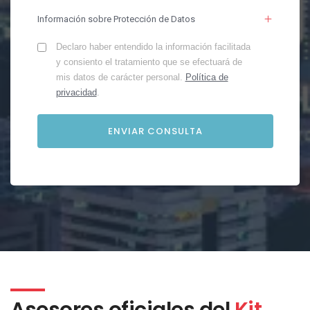
Información sobre Protección de Datos
Declaro haber entendido la información facilitada
y consiento el tratamiento que se efectuará de
mis datos de carácter personal.
Política de
privacidad
.
Asesores oficiales del
Kit