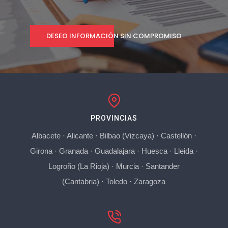
DESEO INFORMACIÓN SIN COMPROMISO
PROVINCIAS
Albacete
·
Alicante
·
Bilbao (Vizcaya)
·
Castellón
·
Girona
·
Granada
·
Guadalajara
·
Huesca
·
Lleida
·
Logroño (La Rioja)
·
Murcia
·
Santander
(Cantabria)
·
Toledo
·
Zaragoza