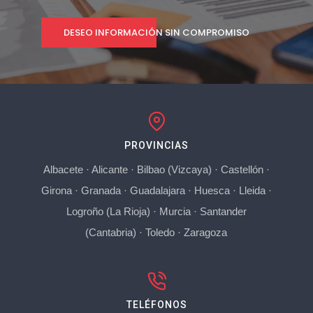
DESEO INFORMACIÓN SIN COMPROMISO
PROVINCIAS
Albacete
·
Alicante
·
Bilbao (Vizcaya)
·
Castellón
·
Girona
·
Granada
·
Guadalajara
·
Huesca
·
Lleida
·
Logroño (La Rioja)
·
Murcia
·
Santander
(Cantabria)
·
Toledo
·
Zaragoza
TELÉFONOS