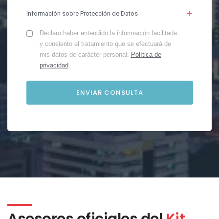
Información sobre Protección de Datos
Declaro haber entendido la información facilitada
y consiento el tratamiento que se efectuará de
mis datos de carácter personal.
Política de
privacidad
.
Asesores oficiales del
Kit