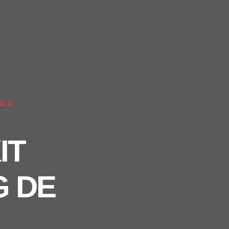
ALÚ
IT
G DE