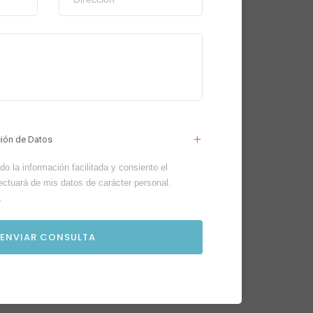
ción de Datos
o la información facilitada y consiento el
ectuará de mis datos de carácter personal.
.