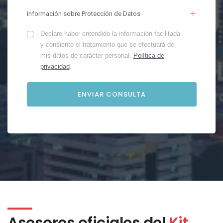
Información sobre Protección de Datos
Declaro haber entendido la información facilitada
y consiento el tratamiento que se efectuará de
mis datos de carácter personal.
Política de
privacidad
.
Asesores oficiales del
Kit