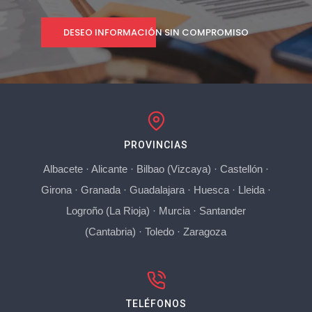
DESEO INFORMACIÓN SIN COMPROMISO
PROVINCIAS
Albacete
·
Alicante
·
Bilbao (Vizcaya)
·
Castellón
·
Girona
·
Granada
·
Guadalajara
·
Huesca
·
Lleida
·
Logroño (La Rioja)
·
Murcia
·
Santander
(Cantabria)
·
Toledo
·
Zaragoza
TELÉFONOS