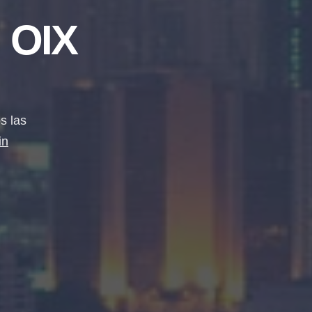
 OIX
s las
in