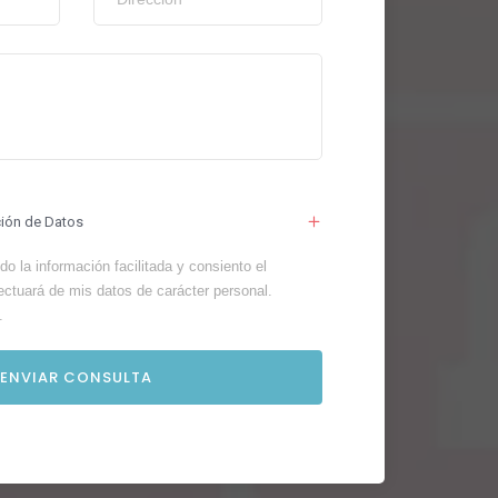
ción de Datos
o la información facilitada y consiento el
ectuará de mis datos de carácter personal.
.