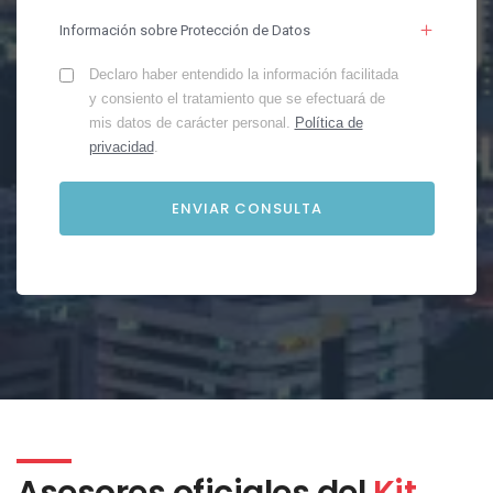
Información sobre Protección de Datos
Declaro haber entendido la información facilitada
y consiento el tratamiento que se efectuará de
mis datos de carácter personal.
Política de
privacidad
.
Asesores oficiales del
Kit