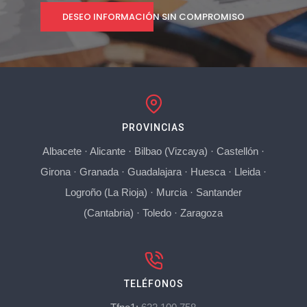
DESEO INFORMACIÓN SIN COMPROMISO
PROVINCIAS
Albacete
·
Alicante
·
Bilbao (Vizcaya)
·
Castellón
·
Girona
·
Granada
·
Guadalajara
·
Huesca
·
Lleida
·
Logroño (La Rioja)
·
Murcia
·
Santander
(Cantabria)
·
Toledo
·
Zaragoza
TELÉFONOS