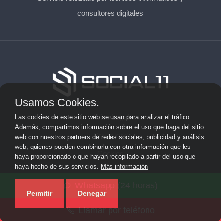
consultores digitales
Usamos Cookies.
Aviso Legal
Las cookies de este sitio web se usan para analizar el tráfico.
Además, compartimos información sobre el uso que haga del sitio
Privacidad
web con nuestros partners de redes sociales, publicidad y análisis
web, quienes pueden combinarla con otra información que les
Cookies
haya proporcionado o que hayan recopilado a partir del uso que
haya hecho de sus servicios.
Más información
© 2026 solicitarkit.consulting · Web de asesores del Kit
Whatsapp (24 horas)
Consulting en su provincia ·
Mapa del sitio
Permitir
Denegar
Llamar por teléfono