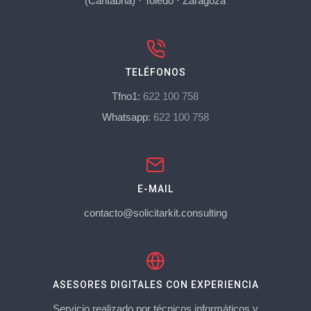
(Cantabria)
·
Toledo
·
Zaragoza
TELÉFONOS
Tfno1:
622 100 758
Whatsapp:
622 100 758
E-MAIL
contacto@solicitarkit.consulting
ASESORES DIGITALES CON EXPERIENCIA
Servicio realizado por técnicos informáticos y