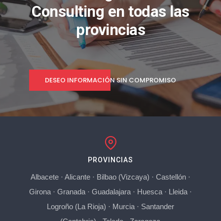
Consulting en todas las
provincias
DESEO INFORMACIÓN SIN COMPROMISO
PROVINCIAS
Albacete
·
Alicante
·
Bilbao (Vizcaya)
·
Castellón
·
Girona
·
Granada
·
Guadalajara
·
Huesca
·
Lleida
·
Logroño (La Rioja)
·
Murcia
·
Santander