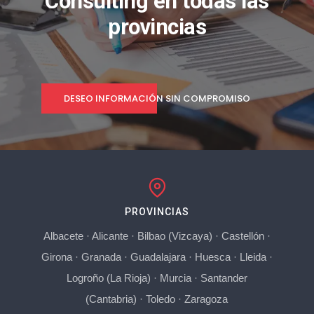
Consulting en todas las
provincias
DESEO INFORMACIÓN SIN COMPROMISO
PROVINCIAS
Albacete
·
Alicante
·
Bilbao (Vizcaya)
·
Castellón
·
Girona
·
Granada
·
Guadalajara
·
Huesca
·
Lleida
·
Logroño (La Rioja)
·
Murcia
·
Santander
(Cantabria)
·
Toledo
·
Zaragoza