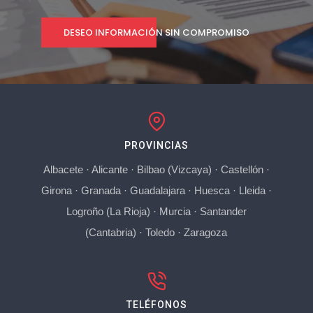
DESEO INFORMACIÓN SIN COMPROMISO
PROVINCIAS
Albacete
·
Alicante
·
Bilbao (Vizcaya)
·
Castellón
·
Girona
·
Granada
·
Guadalajara
·
Huesca
·
Lleida
·
Logroño (La Rioja)
·
Murcia
·
Santander
(Cantabria)
·
Toledo
·
Zaragoza
TELÉFONOS