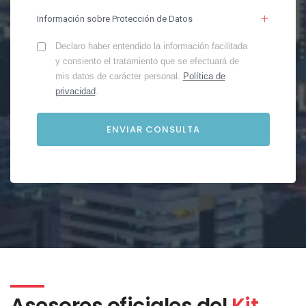
Información sobre Protección de Datos
Declaro haber entendido la información facilitada
y consiento el tratamiento que se efectuará de
mis datos de carácter personal.
Política de
privacidad
.
Asesores oficiales del
Kit