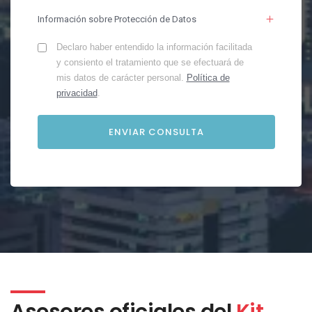
Información sobre Protección de Datos
Declaro haber entendido la información facilitada
y consiento el tratamiento que se efectuará de
mis datos de carácter personal.
Política de
privacidad
.
Asesores oficiales del
Kit