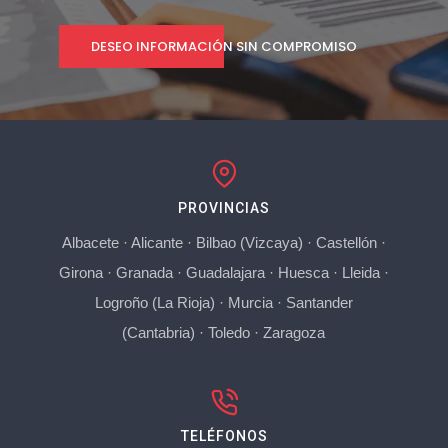
DESEO INFORMACIÓN SIN COMPROMISO
PROVINCIAS
Albacete
·
Alicante
·
Bilbao (Vizcaya)
·
Castellón
·
Girona
·
Granada
·
Guadalajara
·
Huesca
·
Lleida
·
Logroño (La Rioja)
·
Murcia
·
Santander
(Cantabria)
·
Toledo
·
Zaragoza
TELÉFONOS