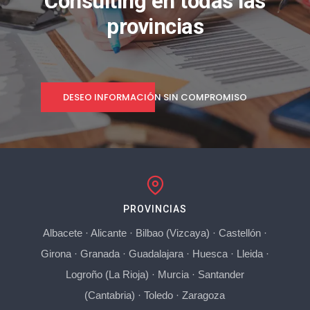
Consulting en todas las
provincias
DESEO INFORMACIÓN SIN COMPROMISO
PROVINCIAS
Albacete
·
Alicante
·
Bilbao (Vizcaya)
·
Castellón
·
Girona
·
Granada
·
Guadalajara
·
Huesca
·
Lleida
·
Logroño (La Rioja)
·
Murcia
·
Santander
(Cantabria)
·
Toledo
·
Zaragoza