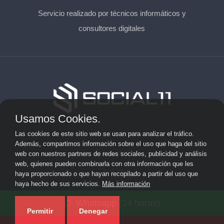
Servicio realizado por técnicos informáticos y
consultores digitales
Usamos Cookies.
Aviso Legal
Las cookies de este sitio web se usan para analizar el tráfico.
Además, compartimos información sobre el uso que haga del sitio
Privacidad
web con nuestros partners de redes sociales, publicidad y análisis
web, quienes pueden combinarla con otra información que les
Cookies
haya proporcionado o que hayan recopilado a partir del uso que
haya hecho de sus servicios.
Más información
© 2026 solicitarkit.consulting · Web de asesores del Kit
Whatsapp (24 horas)
Consulting en su provincia ·
Mapa del sitio
Permitir
Denegar