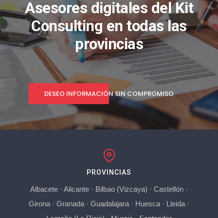
Asesores digitales del Kit
Consulting en todas las
provincias
DESEO INFORMACIÓN SIN COMPROMISO
PROVINCIAS
Albacete
·
Alicante
·
Bilbao (Vizcaya)
·
Castellón
·
Girona
·
Granada
·
Guadalajara
·
Huesca
·
Lleida
·