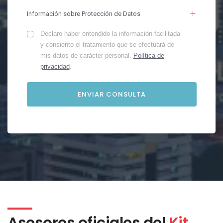
Información sobre Protección de Datos
Declaro haber entendido la información facilitada
y consiento el tratamiento que se efectuará de
mis datos de carácter personal.
Política de
privacidad
.
Asesores oficiales del
Kit