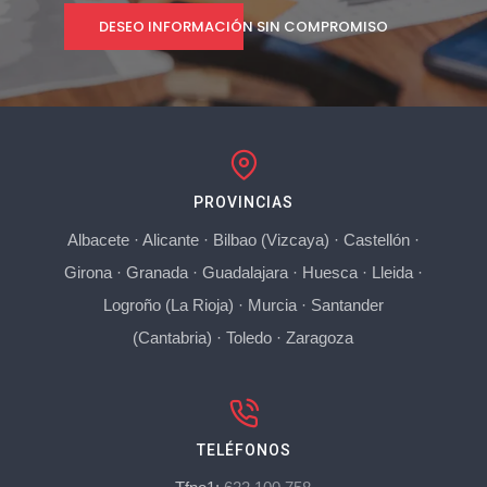
DESEO INFORMACIÓN SIN COMPROMISO
PROVINCIAS
Albacete
·
Alicante
·
Bilbao (Vizcaya)
·
Castellón
·
Girona
·
Granada
·
Guadalajara
·
Huesca
·
Lleida
·
Logroño (La Rioja)
·
Murcia
·
Santander
(Cantabria)
·
Toledo
·
Zaragoza
TELÉFONOS