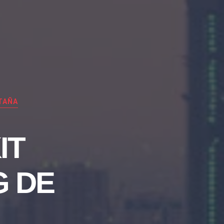
TAÑA
IT
G DE