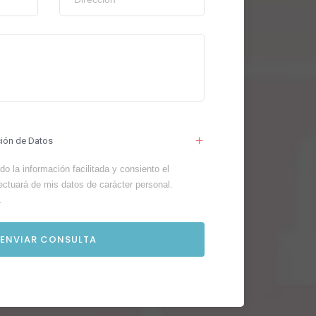
ción de Datos
o la información facilitada y consiento el
ectuará de mis datos de carácter personal.
.