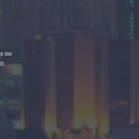
s las
in