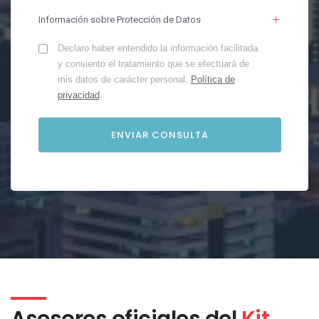
Información sobre Protección de Datos
Declaro haber entendido la información facilitada
y consiento el tratamiento que se efectuará de
mis datos de carácter personal.
Política de
privacidad
.
Asesores oficiales del
Kit