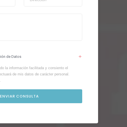
ción de Datos
o la información facilitada y consiento el
ectuará de mis datos de carácter personal.
.