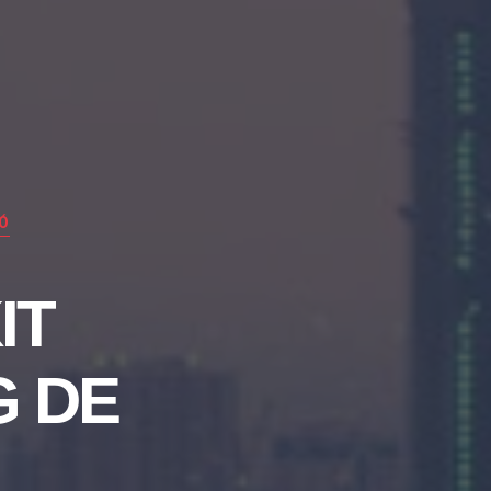
Ó
IT
G DE