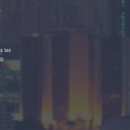
s las
in