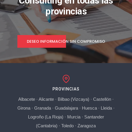
Consulting en todas las
provincias
DESEO INFORMACIÓN SIN COMPROMISO
PROVINCIAS
Albacete
·
Alicante
·
Bilbao (Vizcaya)
·
Castellón
·
Girona
·
Granada
·
Guadalajara
·
Huesca
·
Lleida
·
Logroño (La Rioja)
·
Murcia
·
Santander
(Cantabria)
·
Toledo
·
Zaragoza